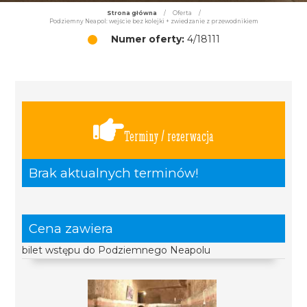
Strona główna
/
Oferta
/
Podziemny Neapol: wejście bez kolejki + zwiedzanie z przewodnikiem
Numer oferty:
4/18111
Terminy / rezerwacja
Brak aktualnych terminów!
Cena zawiera
bilet wstępu do Podziemnego Neapolu