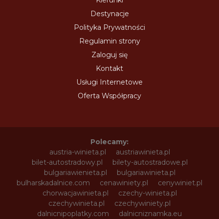
Kierunki
Destynacje
Polityka Prywatności
Regulamin strony
Zaloguj się
Kontakt
Usługi Internetowe
Oferta Współpracy
Polecamy:
austria-winieta.pl
austriawinieta.pl
bilet-autostradowy.pl
bilety-autostradowe.pl
bulgariawienieta.pl
bulgariawinieta.pl
bulharskadalnice.com
cenawiniety.pl
cenywiniet.pl
chorwacjawinieta.pl
czechy-winieta.pl
czechywinieta.pl
czechywiniety.pl
dalnicnipoplatky.com
dalnicniznamka.eu