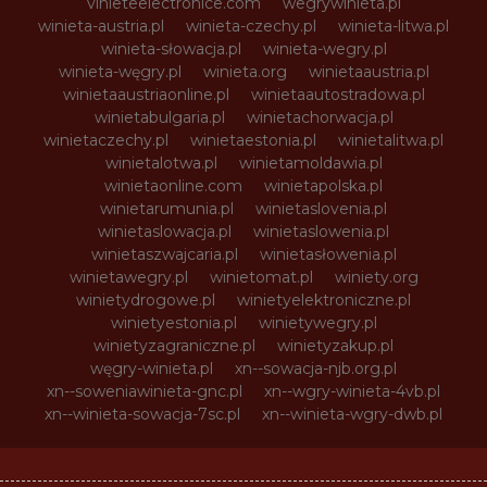
vinieteelectronice.com
wegrywinieta.pl
winieta-austria.pl
winieta-czechy.pl
winieta-litwa.pl
winieta-słowacja.pl
winieta-wegry.pl
winieta-węgry.pl
winieta.org
winietaaustria.pl
winietaaustriaonline.pl
winietaautostradowa.pl
winietabulgaria.pl
winietachorwacja.pl
winietaczechy.pl
winietaestonia.pl
winietalitwa.pl
winietalotwa.pl
winietamoldawia.pl
winietaonline.com
winietapolska.pl
winietarumunia.pl
winietaslovenia.pl
winietaslowacja.pl
winietaslowenia.pl
winietaszwajcaria.pl
winietasłowenia.pl
winietawegry.pl
winietomat.pl
winiety.org
winietydrogowe.pl
winietyelektroniczne.pl
winietyestonia.pl
winietywegry.pl
winietyzagraniczne.pl
winietyzakup.pl
węgry-winieta.pl
xn--sowacja-njb.org.pl
xn--soweniawinieta-gnc.pl
xn--wgry-winieta-4vb.pl
xn--winieta-sowacja-7sc.pl
xn--winieta-wgry-dwb.pl