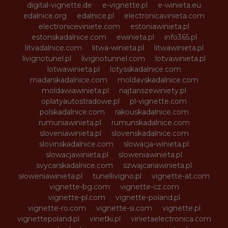
digital-vignette.de
e-vignette.pl
e-winieta.eu
edalnice.org
edalnice.pl
electronicavinieta.com
electroniceviniete.com
estoniawinieta.pl
estonskadalnice.com
ewinieta.pl
info365.pl
litvadalnice.com
litwa-winieta.pl
litwawinieta.pl
livignotunel.pl
livignotunnel.com
lotvawinieta.pl
lotwawinieta.pl
lotysskadalnice.com
madarskadalnice.com
moldavskadalnice.com
moldawiawinieta.pl
najtanszewiniety.pl
oplatyautostradowe.pl
pl-vignette.com
polskadalnice.com
rakouskadalnice.com
rumuniawinieta.pl
rumunskadalnice.com
sloveniawinieta.pl
slovenskadalnice.com
slovinskadalnice.com
slowacja-winieta.pl
slowacjawinieta.pl
sloweniawinieta.pl
svycarskadalnice.com
szwajcariawinieta.pl
słoweniawinieta.pl
tunellivigno.pl
vignette-at.com
vignette-bg.com
vignette-cz.com
vignette-pl.com
vignette-poland.pl
vignette-ro.com
vignette-si.com
vignette.pl
vignettepoland.pl
vinetki.pl
vinietaelectronica.com