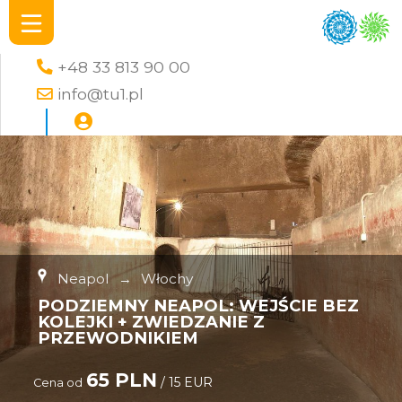
+48 33 813 90 00
info@tu1.pl
Neapol
→
Włochy
PODZIEMNY NEAPOL: WEJŚCIE BEZ
KOLEJKI + ZWIEDZANIE Z
PRZEWODNIKIEM
65 PLN
/ 15 EUR
Cena od