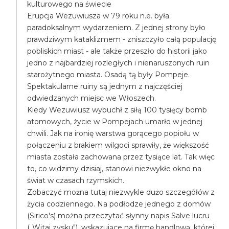
kulturowego na świecie
Erupcja Wezuwiusza w 79 roku n.e. była
paradoksalnym wydarzeniem. Z jednej strony było
prawdziwym kataklizmem - zniszczyło całą populację
pobliskich miast - ale także przeszło do historii jako
jedno z najbardziej rozległych i nienaruszonych ruin
starożytnego miasta. Osadą tą były Pompeje.
Spektakularne ruiny są jednym z najczęściej
odwiedzanych miejsc we Włoszech.
Kiedy Wezuwiusz wybuchł z siłą 100 tysięcy bomb
atomowych, życie w Pompejach umarło w jednej
chwili. Jak na ironię warstwa gorącego popiołu w
połączeniu z brakiem wilgoci sprawiły, że większość
miasta została zachowana przez tysiące lat. Tak więc
to, co widzimy dzisiaj, stanowi niezwykłe okno na
świat w czasach rzymskich.
Zobaczyć można tutaj niezwykle dużo szczegółów z
życia codziennego. Na podłodze jednego z domów
(Sirico's) można przeczytać słynny napis Salve lucru
(„Witaj zysku"), wskazujące na firmę handlową, której