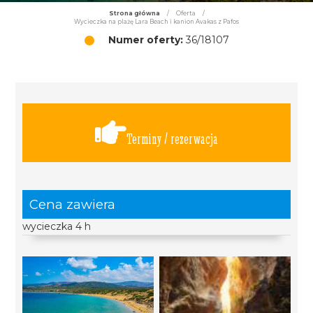
Strona główna
/
Oferta
/
Wycieczka na plażę Lara Beach i kanion Avakas z Pafos
Numer oferty:
36/18107
Terminy / rezerwacja
Cena zawiera
wycieczka 4 h