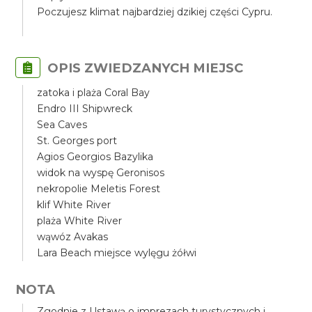
Poczujesz klimat najbardziej dzikiej części Cypru.
OPIS ZWIEDZANYCH MIEJSC
zatoka i plaża Coral Bay
Endro III Shipwreck
Sea Caves
St. Georges port
Agios Georgios Bazylika
widok na wyspę Geronisos
nekropolie Meletis Forest
klif White River
plaża White River
wąwóz Avakas
Lara Beach miejsce wylęgu żółwi
NOTA
Zgodnie z Ustawą o imprezach turystycznych i