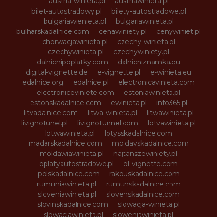
austria-winieta.pl
austriawinieta.pl
bilet-autostradowy.pl
bilety-autostradowe.pl
bulgariawienieta.pl
bulgariawinieta.pl
bulharskadalnice.com
cenawiniety.pl
cenywiniet.pl
chorwacjawinieta.pl
czechy-winieta.pl
czechywinieta.pl
czechywiniety.pl
dalnicnipoplatky.com
dalnicniznamka.eu
digital-vignette.de
e-vignette.pl
e-winieta.eu
edalnice.org
edalnice.pl
electronicavinieta.com
electroniceviniete.com
estoniawinieta.pl
estonskadalnice.com
ewinieta.pl
info365.pl
litvadalnice.com
litwa-winieta.pl
litwawinieta.pl
livignotunel.pl
livignotunnel.com
lotvawinieta.pl
lotwawinieta.pl
lotysskadalnice.com
madarskadalnice.com
moldavskadalnice.com
moldawiawinieta.pl
najtanszewiniety.pl
oplatyautostradowe.pl
pl-vignette.com
polskadalnice.com
rakouskadalnice.com
rumuniawinieta.pl
rumunskadalnice.com
sloveniawinieta.pl
slovenskadalnice.com
slovinskadalnice.com
slowacja-winieta.pl
slowacjawinieta.pl
sloweniawinieta.pl