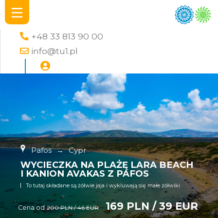
+48 33 813 90 00
info@tu1.pl
Pafos
→
Cypr
WYCIECZKA NA PLAŻĘ LARA BEACH
I KANION AVAKAS Z PAFOS
To tutaj składane są żółwie jaja i wykluwają się małe żółwiki
169 PLN / 39 EUR
Cena od
200 PLN / 46 EUR