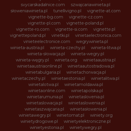
svycarskadalnice.com
szwajcariawinieta.pl
słoweniawinieta.pl
tunellivigno.pl
vignette-at.com
vignette-bg.com
vignette-cz.com
vignette-pl.com
vignette-poland.pl
vignette-ro.com
vignette-si.com
vignette.pl
vignettepoland.pl
vinetki.pl
vinietaelectronica.com
vinieteelectronice.com
wegrywinieta.pl
winieta-austria.pl
winieta-czechy.pl
winieta-litwa.pl
winieta-słowacja.pl
winieta-wegry.pl
winieta-węgry.pl
winieta.org
winietaaustria.pl
winietaaustriaonline.pl
winietaautostradowa.pl
winietabulgaria.pl
winietachorwacja.pl
winietaczechy.pl
winietaestonia.pl
winietalitwa.pl
winietalotwa.pl
winietamoldawia.pl
winietaonline.com
winietapolska.pl
winietarumunia.pl
winietaslovenia.pl
winietaslowacja.pl
winietaslowenia.pl
winietaszwajcaria.pl
winietasłowenia.pl
winietawegry.pl
winietomat.pl
winiety.org
winietydrogowe.pl
winietyelektroniczne.pl
winietyestonia.pl
winietywegry.pl