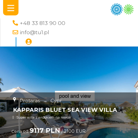
+48 33 813 90 00
info@tu1.pl
Protaras
→
Cypr
KAPPARIS BLUET SEA VIEW VILLA
Super willa z widokiem na morze
9117 PLN
/ 2100 EUR
Cena od