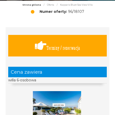
Strona główna
/
Oferta
/
Kapparis Bluet Sea View Villa
Numer oferty:
96/18107
Terminy / rezerwacja
Cena zawiera
willa 6-osobowa