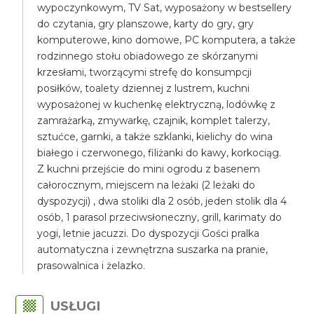
wypoczynkowym, TV Sat, wyposażony w bestsellery
do czytania, gry planszowe, karty do gry, gry
komputerowe, kino domowe, PC komputera, a także
rodzinnego stołu obiadowego ze skórzanymi
krzesłami, tworzącymi strefę do konsumpcji
posiłków, toalety dziennej z lustrem, kuchni
wyposażonej w kuchenkę elektryczną, lodówkę z
zamrażarką, zmywarkę, czajnik, komplet talerzy,
sztućce, garnki, a także szklanki, kielichy do wina
białego i czerwonego, filiżanki do kawy, korkociąg.
Z kuchni przejście do mini ogrodu z basenem
całorocznym, miejscem na leżaki (2 leżaki do
dyspozycji) , dwa stoliki dla 2 osób, jeden stolik dla 4
osób, 1 parasol przeciwsłoneczny, grill, karimaty do
yogi, letnie jacuzzi. Do dyspozycji Gości pralka
automatyczna i zewnętrzna suszarka na pranie,
prasowalnica i żelazko.
USŁUGI