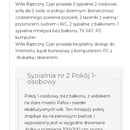
Willa Bajeczny Cypr posiada 3 sypialnie 2 osobowe,
sofę dla 2 osób w pokoju dziennym (konieczność
codziennego ścielenia pościeli), 2 łazienki z wanną i
prysznicem, lustrem i WC, 2 sypialnie z balkonem, 1
sypialnia mniejsza bez balkonu, TV SAT, PC
komputer.
Willa Bajeczny Cypr posiada bezpłatny dostęp do
Internetu, kącik biznesowy z komputerem PC z
drukarką i skanerem.
Sypialnia nr 2 Pokój 1-
osobowy
Pokój 1-osobowy, bez balkonu, z widokiem
na stare miasto Pafos i osiedle
ekskluzywnych willi. Ten mniejszy pokój
znajduje się na pierwszym piętrze, i
wyposażony jest w wygodne drewniane
łóżko o rozmiarze 100x200 cm, nocną