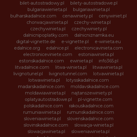
bilet-autostradowy.pl
bilety-autostradowe.pl
bulgariawienieta.pl
bulgariawinieta.pl
bulharskadalnice.com
cenawiniety.pl
cenywiniet.pl
chorwacjawinieta.pl
czechy-winieta.pl
czechywinieta.pl
czechywiniety.pl
dalnicnipoplatky.com
dalnicniznamka.eu
digital-vignette.de
e-vignette.pl
e-winieta.eu
edalnice.org
edalnice.pl
electronicavinieta.com
electroniceviniete.com
estoniawinieta.pl
estonskadalnice.com
ewinieta.pl
info365.pl
litvadalnice.com
litwa-winieta.pl
litwawinieta.pl
livignotunel.pl
livignotunnel.com
lotvawinieta.pl
lotwawinieta.pl
lotysskadalnice.com
madarskadalnice.com
moldavskadalnice.com
moldawiawinieta.pl
najtanszewiniety.pl
oplatyautostradowe.pl
pl-vignette.com
polskadalnice.com
rakouskadalnice.com
rumuniawinieta.pl
rumunskadalnice.com
sloveniawinieta.pl
slovenskadalnice.com
slovinskadalnice.com
slowacja-winieta.pl
slowacjawinieta.pl
sloweniawinieta.pl