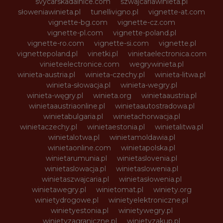
svycarskadalnice.com
szwajcariawinieta.pl
słoweniawinieta.pl
tunellivigno.pl
vignette-at.com
vignette-bg.com
vignette-cz.com
vignette-pl.com
vignette-poland.pl
vignette-ro.com
vignette-si.com
vignette.pl
vignettepoland.pl
vinetki.pl
vinietaelectronica.com
vinieteelectronice.com
wegrywinieta.pl
winieta-austria.pl
winieta-czechy.pl
winieta-litwa.pl
winieta-słowacja.pl
winieta-wegry.pl
winieta-węgry.pl
winieta.org
winietaaustria.pl
winietaaustriaonline.pl
winietaautostradowa.pl
winietabulgaria.pl
winietachorwacja.pl
winietaczechy.pl
winietaestonia.pl
winietalitwa.pl
winietalotwa.pl
winietamoldawia.pl
winietaonline.com
winietapolska.pl
winietarumunia.pl
winietaslovenia.pl
winietaslowacja.pl
winietaslowenia.pl
winietaszwajcaria.pl
winietasłowenia.pl
winietawegry.pl
winietomat.pl
winiety.org
winietydrogowe.pl
winietyelektroniczne.pl
winietyestonia.pl
winietywegry.pl
winietyzagraniczne.pl
winietyzakup.pl