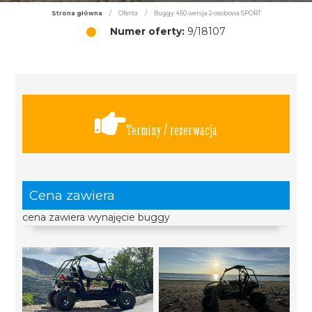
Strona główna
/
Oferta
/
Buggy 450 wersja 2-osobowa SPORT
Numer oferty:
9/18107
Terminy / rezerwacja
Cena zawiera
cena zawiera wynajęcie buggy