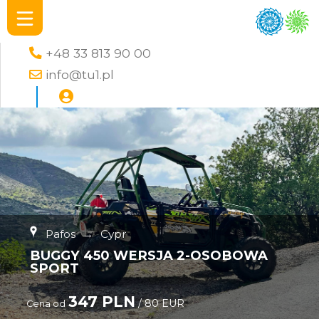
+48 33 813 90 00
info@tu1.pl
Pafos
→
Cypr
BUGGY 450 WERSJA 2-OSOBOWA
SPORT
347 PLN
/ 80 EUR
Cena od