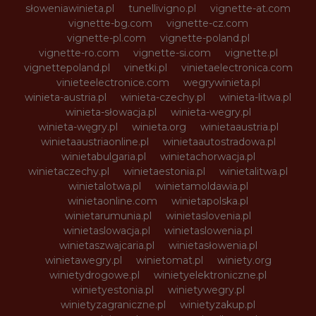
słoweniawinieta.pl
tunellivigno.pl
vignette-at.com
vignette-bg.com
vignette-cz.com
vignette-pl.com
vignette-poland.pl
vignette-ro.com
vignette-si.com
vignette.pl
vignettepoland.pl
vinetki.pl
vinietaelectronica.com
vinieteelectronice.com
wegrywinieta.pl
winieta-austria.pl
winieta-czechy.pl
winieta-litwa.pl
winieta-słowacja.pl
winieta-wegry.pl
winieta-węgry.pl
winieta.org
winietaaustria.pl
winietaaustriaonline.pl
winietaautostradowa.pl
winietabulgaria.pl
winietachorwacja.pl
winietaczechy.pl
winietaestonia.pl
winietalitwa.pl
winietalotwa.pl
winietamoldawia.pl
winietaonline.com
winietapolska.pl
winietarumunia.pl
winietaslovenia.pl
winietaslowacja.pl
winietaslowenia.pl
winietaszwajcaria.pl
winietasłowenia.pl
winietawegry.pl
winietomat.pl
winiety.org
winietydrogowe.pl
winietyelektroniczne.pl
winietyestonia.pl
winietywegry.pl
winietyzagraniczne.pl
winietyzakup.pl