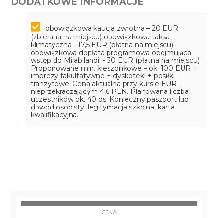
DODATKOWE INFORMACJE
obowiązkowa kaucja zwrotna – 20 EUR
(zbierana na miejscu)
obowiązkowa taksa
klimatyczna - 17,5 EUR (płatna na miejscu)
obowiązkowa dopłata programowa obejmująca
wstęp do Mirabilandii - 30 EUR (płatna na miejscu)
Proponowane min. kieszonkowe – ok. 100 EUR +
imprezy fakultatywne + dyskoteki + posiłki
tranzytowe. Cena aktualna przy kursie EUR
nieprzekraczającym 4,6 PLN. Planowana liczba
uczestników ok. 40 os. Konieczny paszport lub
dowód osobisty, legitymacja szkolna, karta
kwalifikacyjna.
CENA