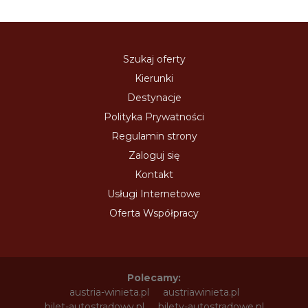
Szukaj oferty
Kierunki
Destynacje
Polityka Prywatności
Regulamin strony
Zaloguj się
Kontakt
Usługi Internetowe
Oferta Współpracy
Polecamy:
austria-winieta.pl
austriawinieta.pl
bilet-autostradowy.pl
bilety-autostradowe.pl