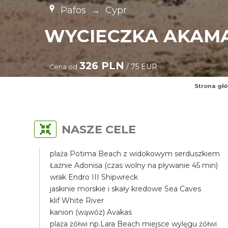
Pafos
→
Cypr
WYCIECZKA AKAMA
326 PLN
/ 75 EUR
Cena od
Strona gł
NASZE CELE
plaża Potima Beach z widokowym serduszkiem
Łaźnie Adonisa (czas wolny na pływanie 45 min)
wrak Endro III Shipwreck
jaskinie morskie i skały kredowe Sea Caves
klif White River
kanion (wąwóz) Avakas
plaża żółwi np.Lara Beach miejsce wylęgu żółwi