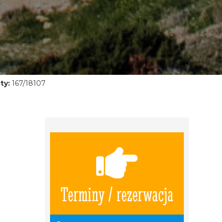
ty:
167/18107
Terminy / rezerwacja