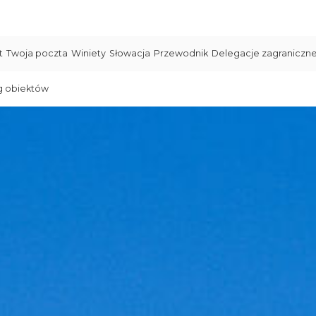
t
Twoja poczta
Winiety
Słowacja
Przewodnik
Delegacje zagraniczn
g obiektów