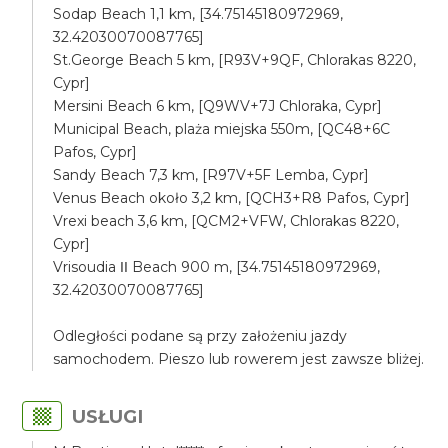
Sodap Beach 1,1 km, [34.75145180972969,
32.42030070087765]
St.George Beach 5 km, [R93V+9QF, Chlorakas 8220,
Cypr]
Mersini Beach 6 km, [Q9WV+7J Chloraka, Cypr]
Municipal Beach, plaża miejska 550m, [QC48+6C
Pafos, Cypr]
Sandy Beach 7,3 km, [R97V+5F Lemba, Cypr]
Venus Beach około 3,2 km, [QCH3+R8 Pafos, Cypr]
Vrexi beach 3,6 km, [QCM2+VFW, Chlorakas 8220,
Cypr]
Vrisoudia ΙΙ Beach 900 m, [34.75145180972969,
32.42030070087765]
Odległości podane są przy założeniu jazdy
samochodem. Pieszo lub rowerem jest zawsze bliżej.
USŁUGI