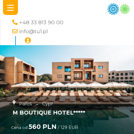
+48 33 813 90 00
info@tu1.pl
Pafos
→
Cypr
M BOUTIQUE HOTEL*****
560 PLN
/ 129 EUR
Cena od