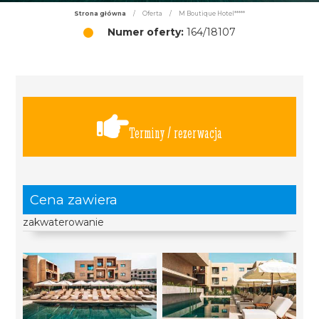
Strona główna
/
Oferta
/
M Boutique Hotel*****
Numer oferty:
164/18107
Terminy / rezerwacja
Cena zawiera
zakwaterowanie