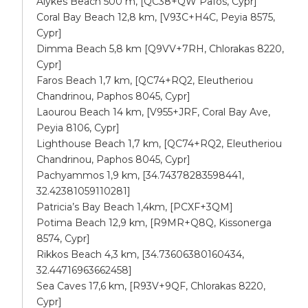
Alykes Beach 500 m, [QC38+QW Pafos, Cypr]
Coral Bay Beach 12,8 km, [V93C+H4C, Peyia 8575,
Cypr]
Dimma Beach 5,8 km [Q9VV+7RH, Chlorakas 8220,
Cypr]
Faros Beach 1,7 km, [QC74+RQ2, Eleutheriou
Chandrinou, Paphos 8045, Cypr]
Laourou Beach 14 km, [V955+JRF, Coral Bay Ave,
Peyia 8106, Cypr]
Lighthouse Beach 1,7 km, [QC74+RQ2, Eleutheriou
Chandrinou, Paphos 8045, Cypr]
Pachyammos 1,9 km, [34.74378283598441,
32.42381059110281]
Patricia’s Bay Beach 1,4km, [PCXF+3QM]
Potima Beach 12,9 km, [R9MR+Q8Q, Kissonerga
8574, Cypr]
Rikkos Beach 4,3 km, [34.73606380160434,
32.44716963662458]
Sea Caves 17,6 km, [R93V+9QF, Chlorakas 8220,
Cypr]